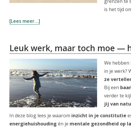
grenzen te st
is het tijd o
overPleasen
[Lees meer…]
en
schuldig
voelen?
Leuk werk, maar toch moe — h
Wat
is
We hebben 
het,
in je werk? 
hoe
ze vertelle
ontstaat
Bij een
baan
het
verder te ki
en
jij van natu
te
In deze blog lees je waarom
inzicht in je constitutie
es
doen!
energiehuishouding
én je
mentale gezondheid op la