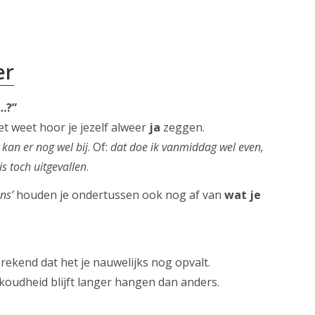
en
,
er
…?”
et weet hoor je jezelf alweer
ja
zeggen.
 kan er nog wel bij
. Of:
dat doe ik vanmiddag wel even,
is toch uitgevallen
.
ns’
houden je ondertussen ook nog af van
wat je
ekend dat het je nauwelijks nog opvalt.
rkoudheid blijft langer hangen dan anders.