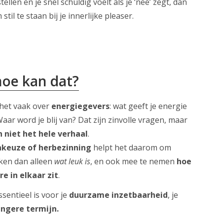
ellen en je snel schuldig voelt als je ‘nee’ zegt, dan
m stil te staan bij je innerlijke pleaser.
oe kan dat?
het vaak over
energiegevers
: wat geeft je energie
Waar word je blij van? Dat zijn zinvolle vragen, maar
n niet het hele verhaal
.
keuze of herbezinning
helpt het daarom om
jken dan alleen
wat leuk is
, en ook mee te nemen
hoe
re in elkaar zit
.
sentieel is voor je
duurzame inzetbaarheid
, je
ngere termijn.