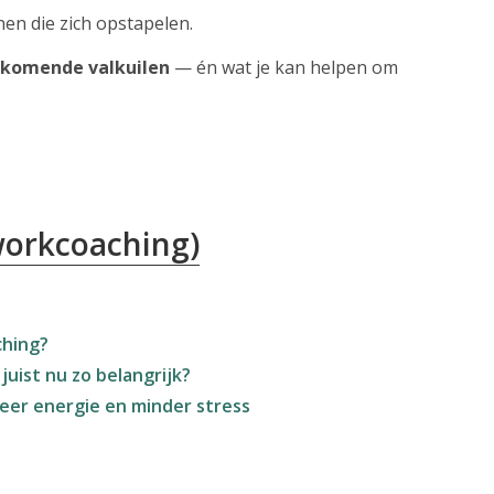
nen die zich opstapelen.
rkomende valkuilen
— én wat je kan helpen om
workcoaching)
ching?
juist nu zo belangrijk?
er energie en minder stress