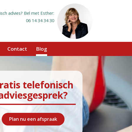
isch advies? Bel met Esther:
06 14 34 34 30
Contact
Blog
ratis telefonisch
adviesgesprek?
Plan nu een afspraak