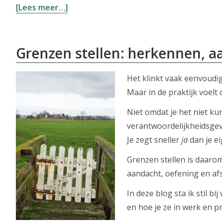
overLeuk
[Lees meer…]
werk,
maar
toch
Grenzen stellen: herkennen, 
moe
—
Het klinkt vaak eenvoudi
hoe
Maar in de praktijk voelt
kan
Niet omdat je het niet k
dat?
verantwoordelijkheidsgevo
Je zegt sneller
ja
dan je ei
Grenzen stellen is daarom
aandacht, oefening en af
In deze blog sta ik stil b
en hoe je ze in werk en 