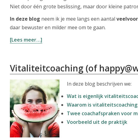
Niet door één grote beslissing, maar door kleine patro
In deze blog
neem ik je mee langs een aantal
veelvoo
daar bewuster en milder mee om te gaan.
overWil
[Lees meer…]
je
even…?
En
Vitaliteitcoaching (of happy@
daar
ga
In deze blog beschrijven we:
je
Wat is eigenlijk vitaliteitscoa
weer
Waarom is vitaliteitscoaching 
Twee coachafspraken voor me
Voorbeeld uit de praktijk