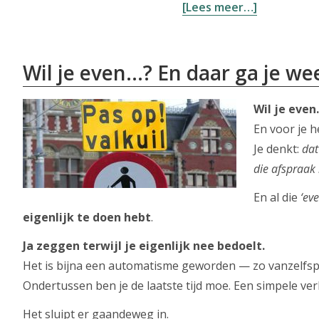
overGrenz
[Lees meer…]
stellen:
herkennen
aangeven
Wil je even…? En daar ga je we
en
volhouden
Wil je even
En voor je h
Je denkt:
dat
die afspraak 
En al die
‘eve
eigenlijk te doen hebt
.
Ja zeggen terwijl je eigenlijk nee bedoelt.
Het is bijna een automatisme geworden — zo vanzelfspr
Ondertussen ben je de laatste tijd moe. Een simpele ve
Het sluipt er gaandeweg in.