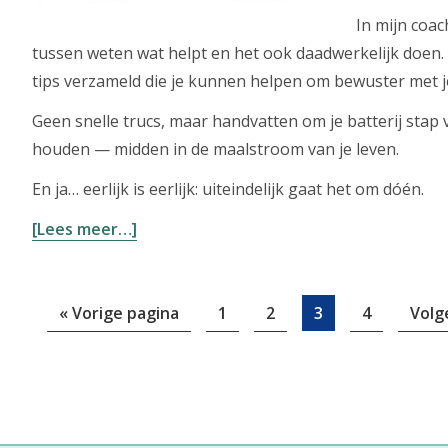
In mijn coac
tussen weten wat helpt en het ook daadwerkelijk doen
tips verzameld die je kunnen helpen om bewuster met j
Geen snelle trucs, maar handvatten om je batterij stap
houden — midden in de maalstroom van je leven.
En ja… eerlijk is eerlijk: uiteindelijk gaat het om dóén.
overIk
[Lees meer…]
sta
altijd
Ga
‘aan’
Pagina
Pagina
Pagina
Pagina
Ga
«
Vorige pagina
1
2
3
4
Volg
naar
—
naar
hoe
blijf
je