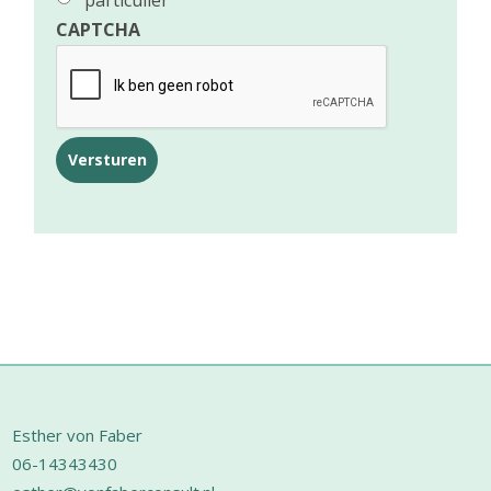
particulier
CAPTCHA
Footer
Esther von Faber
06-14343430