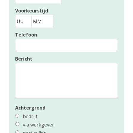
Datumnotatie:DD
Voorkeurstijd
*
slash
MM
UU
MM
Telefoon
slash
JJJJ
Bericht
Achtergrond
bedrijf
via werkgever