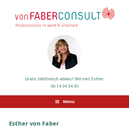
Spring
Door
Spring
Spring
naar
naar
naar
naar
de
de
de
de
hoofdnavigatie
hoofd
eerste
voettekst
inhoud
sidebar
Gratis telefonisch advies? Bel met Esther:
06 14 34 34 30
Menu
Esther von Faber