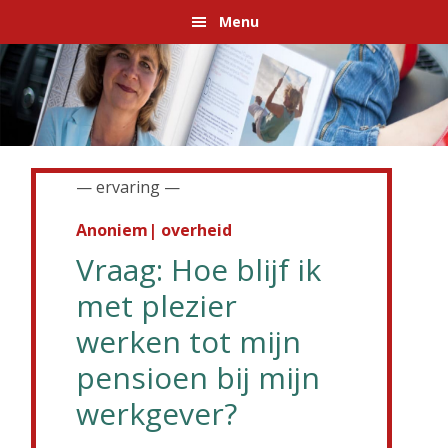
Spring
Door
Spring
Spring
Menu
naar
naar
naar
naar
de
de
de
de
hoofdnavigatie
hoofd
eerste
voettekst
inhoud
sidebar
— ervaring —
Anoniem| overheid
Vraag: Hoe blijf ik
met plezier
werken tot mijn
pensioen bij mijn
werkgever?