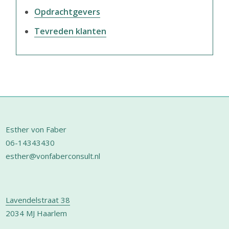
Opdrachtgevers
Tevreden klanten
Footer
Esther von Faber
06-14343430
esther@vonfaberconsult.nl
Lavendelstraat 38
2034 MJ Haarlem