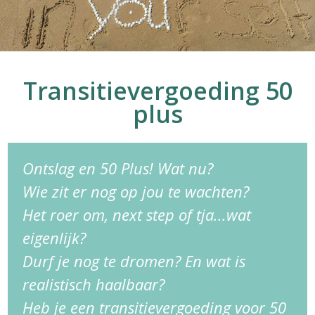
Transitievergoeding 50
plus
Ontslag en 50 Plus! Wat nu?
Wie zit er nog op jou te wachten?
Het roer om, next step of tja...wat
eigenlijk?
Durf je nog te dromen? En wat is
realistisch haalbaar?
Heb je een transitievergoeding voor 50